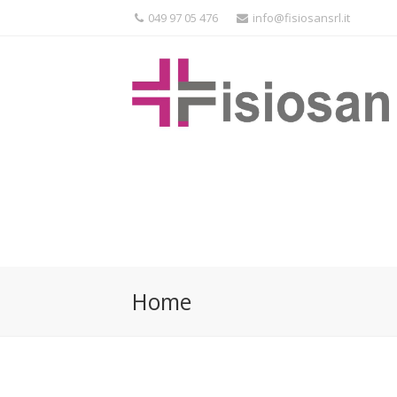
049 97 05 476
info@fisiosansrl.it
Home