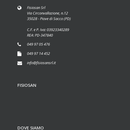
Fisiosan Srl
Via Circonvallazione, n.12
35028 - Piove di Sacco (PD)
C.F. e P. Iva: 03923340289
REA: PD-347840
049 97 05 476
049 97 14 452
info@fisiosansrl.it
FISIOSAN
DOVE SIAMO