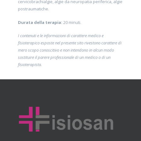
cervicobrachialgie, algie da neuropatia periferica, algie
postraumatiche.
Durata della terapia:
20 minuti.
I contenuti e le informazioni di carattere medico e
fisioterapico esposte nel presente sito rivestono carattere di
mero scopo conoscitivo e non intendono in alcun modo
sostituire il parere professionale di un medico o di un
fisioterapista.