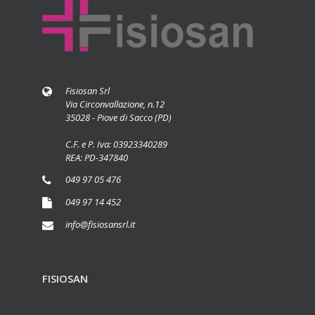
Fisiosan Srl
Via Circonvallazione, n.12
35028 - Piove di Sacco (PD)
C.F. e P. Iva: 03923340289
REA: PD-347840
049 97 05 476
049 97 14 452
info@fisiosansrl.it
FISIOSAN