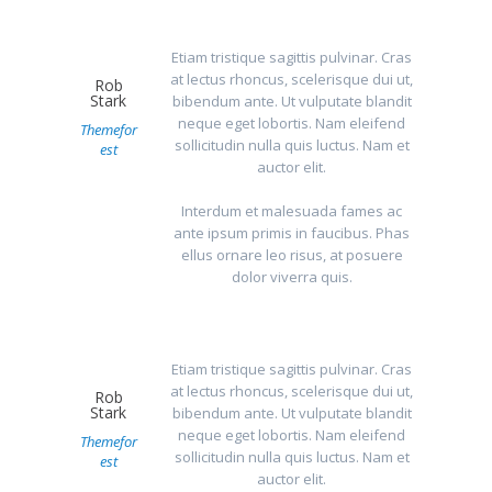
Etiam tristique sagittis pulvinar. Cras
at lectus rhoncus, scelerisque dui ut,
Rob
Stark
bibendum ante. Ut vulputate blandit
neque eget lobortis. Nam eleifend
Themefor
sollicitudin nulla quis luctus. Nam et
est
auctor elit.
Interdum et malesuada fames ac
ante ipsum primis in faucibus. Phas
ellus ornare leo risus, at posuere
dolor viverra quis.
Etiam tristique sagittis pulvinar. Cras
at lectus rhoncus, scelerisque dui ut,
Rob
Stark
bibendum ante. Ut vulputate blandit
neque eget lobortis. Nam eleifend
Themefor
sollicitudin nulla quis luctus. Nam et
est
auctor elit.