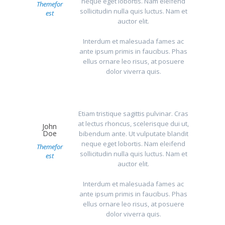
neque eget lobortis. Nam eleifend
Themefor
sollicitudin nulla quis luctus. Nam et
est
auctor elit.
Interdum et malesuada fames ac
ante ipsum primis in faucibus. Phas
ellus ornare leo risus, at posuere
dolor viverra quis.
Etiam tristique sagittis pulvinar. Cras
at lectus rhoncus, scelerisque dui ut,
John
Doe
bibendum ante. Ut vulputate blandit
neque eget lobortis. Nam eleifend
Themefor
sollicitudin nulla quis luctus. Nam et
est
auctor elit.
Interdum et malesuada fames ac
ante ipsum primis in faucibus. Phas
ellus ornare leo risus, at posuere
dolor viverra quis.