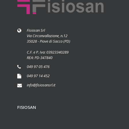
Fisiosan Srl
Via Circonvallazione, n.12
35028 - Piove di Sacco (PD)
C.F. e P. Iva: 03923340289
REA: PD-347840
049 97 05 476
049 97 14 452
info@fisiosansrl.it
FISIOSAN