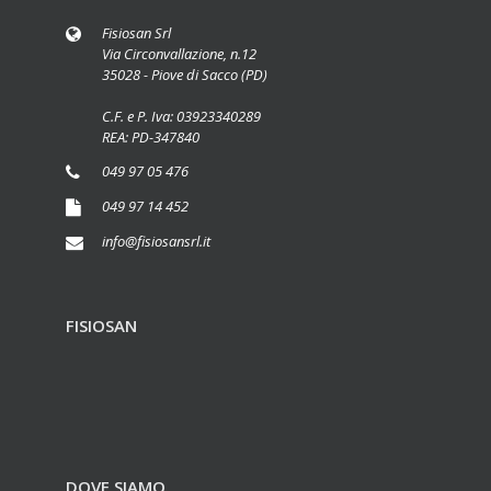
Fisiosan Srl
Via Circonvallazione, n.12
35028 - Piove di Sacco (PD)
C.F. e P. Iva: 03923340289
REA: PD-347840
049 97 05 476
049 97 14 452
info@fisiosansrl.it
FISIOSAN
DOVE SIAMO