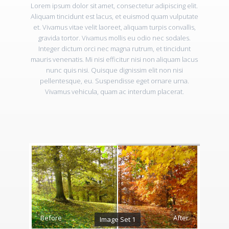
Lorem ipsum dolor sit amet, consectetur adipiscing elit.
Aliquam tincidunt est lacus, et euismod quam vulputate
et. Vivamus vitae velit laoreet, aliquam turpis convallis,
gravida tortor. Vivamus mollis eu odio nec sodales.
Integer dictum orci nec magna rutrum, et tincidunt
mauris venenatis. Mi nisi efficitur nisi non aliquam lacus
nunc quis nisi. Quisque dignissim elit non nisi
pellentesque, eu. Suspendisse eget ornare urna.
Vivamus vehicula, quam ac interdum placerat.
Before
Before
After
After
Image Set 1
Image Set 2