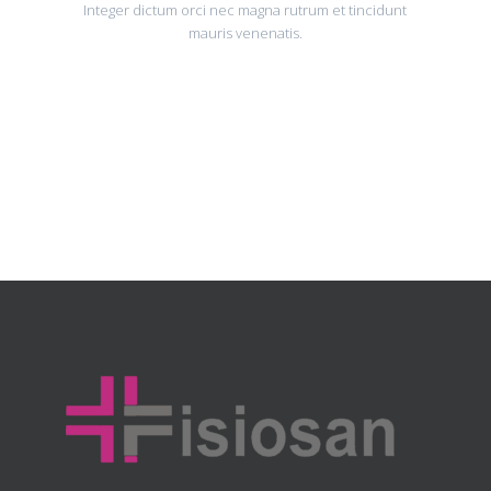
Integer dictum orci nec magna rutrum et tincidunt
mauris venenatis.