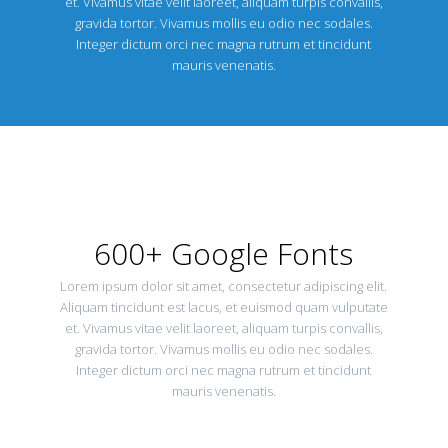
et. Vivamus vitae velit laoreet, aliquam turpis convallis,
gravida tortor. Vivamus mollis eu odio nec sodales.
Integer dictum orci nec magna rutrum et tincidunt
mauris venenatis.
600+ Google Fonts
Lorem ipsum dolor sit amet, consectetur adipiscing elit.
Aliquam tincidunt est lacus, et euismod quam vulputate
et. Vivamus vitae velit laoreet, aliquam turpis convallis,
gravida tortor. Vivamus mollis eu odio nec sodales.
Integer dictum orci nec magna rutrum et tincidunt
mauris venenatis.