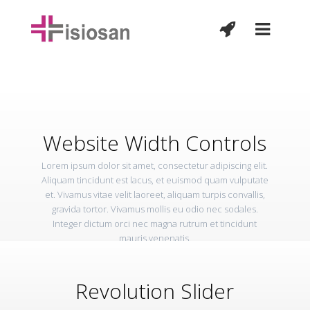
Website Width Controls
Lorem ipsum dolor sit amet, consectetur adipiscing elit.
Aliquam tincidunt est lacus, et euismod quam vulputate
et. Vivamus vitae velit laoreet, aliquam turpis convallis,
gravida tortor. Vivamus mollis eu odio nec sodales.
Integer dictum orci nec magna rutrum et tincidunt
mauris venenatis.
Revolution Slider