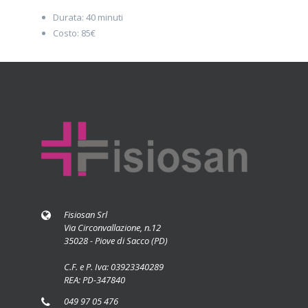
Durata: 40 minuti
Costo: 85€
Fisiosan Srl
Via Circonvallazione, n.12
35028 - Piove di Sacco (PD)
C.F. e P. Iva: 03923340289
REA: PD-347840
049 97 05 476